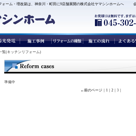
フォーム・増改築は、神奈川・町田に9店舗展開の株式会社ヤマシンホームへ
一覧(キッチンリフォーム)
準備中
←前のページ
｜
1
｜
2
｜3｜